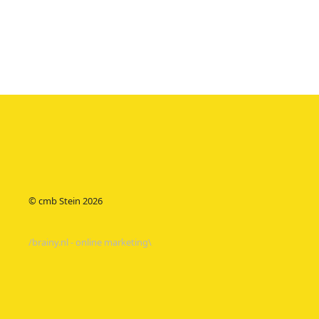
© cmb Stein
2026
/brainy.nl - online marketing\