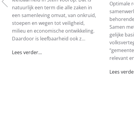
Optimale r
natuurlijk een term die alle zaken in
samenwerki
een samenleving omvat, van onkruid,
behorende 
stoepen en wegen tot veiligheid,
Samen met
milieu en economische ontwikkeling.
gelijke ba
Daardoor is leefbaarheid ook z…
volksverte
“gemeenteh
Lees verder...
relevant e
Lees verder