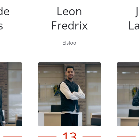
de
Leon
s
Fredrix
L
Elsloo
13