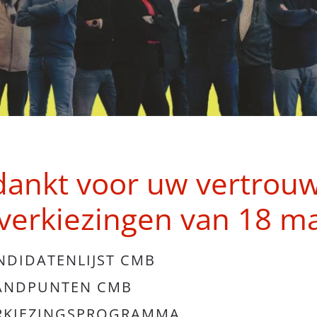
ankt voor uw vertrouw
verkiezingen van 18 maa
NDIDATENLIJST CMB
ANDPUNTEN CMB
RKIEZINGSPROGRAMMA