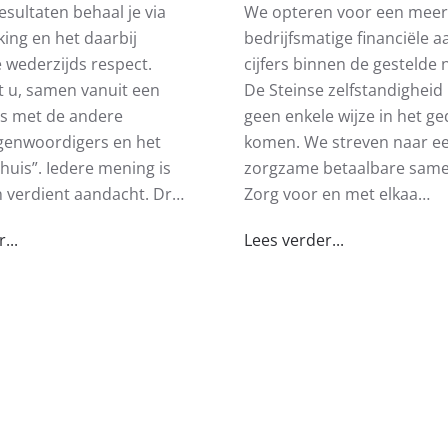
esultaten behaal je via
We opteren voor een meer
ng en het daarbij
bedrijfsmatige financiële 
wederzijds respect.
cijfers binnen de gestelde
 u, samen vanuit een
De Steinse zelfstandighei
sis met de andere
geen enkele wijze in het ge
genwoordigers en het
komen. We streven naar e
uis”. Iedere mening is
zorgzame betaalbare same
n verdient aandacht. Dr…
Zorg voor en met elkaa…
...
Lees verder...