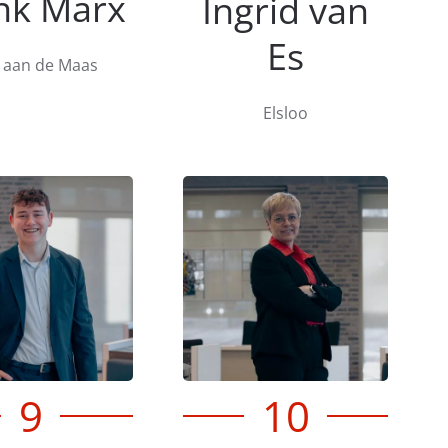
nk Marx
Ingrid van
Es
 aan de Maas
Elsloo
9
10