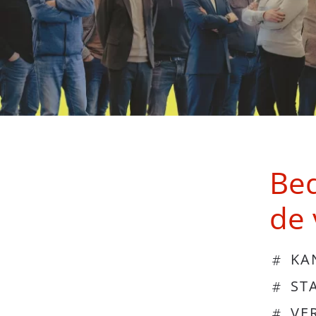
Bed
de 
KA
ST
VE