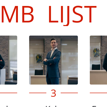
MB LIJST
3