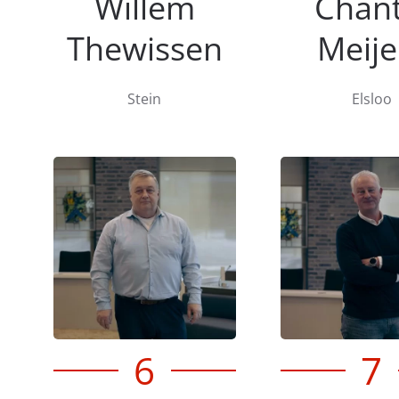
Willem
Chant
Thewissen
Meije
Stein
Elsloo
6
7