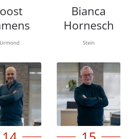
Joost
Bianca
amens
Hornesch
Urmond
Stein
14
15