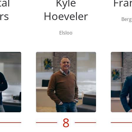
al
Kyle
Fra
rs
Hoeveler
Berg
Elsloo
8