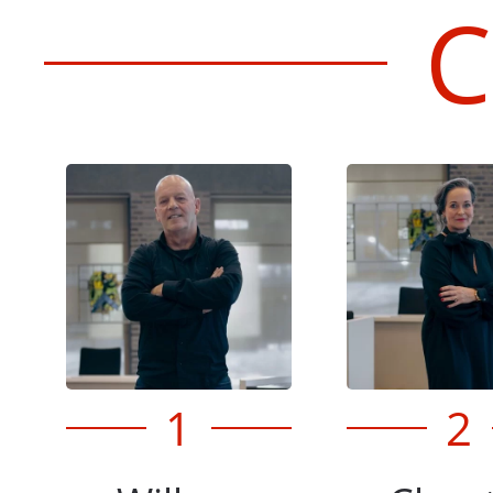
C
1
2