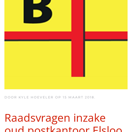
DOOR KYLE HOEVELER OP
15 MAART 2018
.
Raadsvragen inzake
oud postkantoor Elsloo