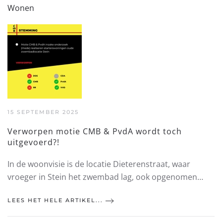
Wonen
15 SEPTEMBER 2025
Verworpen motie CMB & PvdA wordt toch
uitgevoerd?!
In de woonvisie is de locatie Dieterenstraat, waar
vroeger in Stein het zwembad lag, ook opgenomen…
LEES HET HELE ARTIKEL...