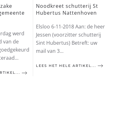
Noodkreet schutterij St
nzake
Hubertus Nattenhoven
 gemeente
Elsloo 6-11-2018 Aan: de heer
erdag werd
Jessen (voorzitter schutterij
d van de
Sint Hubertus) Betreft: uw
 goedgekeurd
mail van 3…
teraad…
LEES HET HELE ARTIKEL...
RTIKEL...