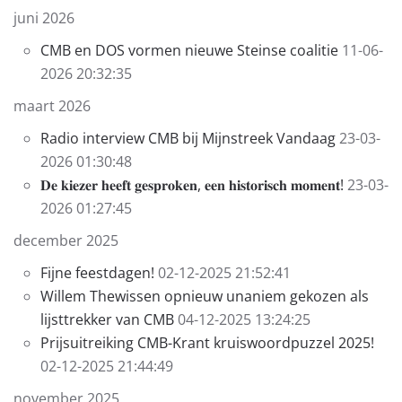
juni 2026
CMB en DOS vormen nieuwe Steinse coalitie
11-06-
2026 20:32:35
maart 2026
Radio interview CMB bij Mijnstreek Vandaag
23-03-
2026 01:30:48
𝐃𝐞 𝐤𝐢𝐞𝐳𝐞𝐫 𝐡𝐞𝐞𝐟𝐭 𝐠𝐞𝐬𝐩𝐫𝐨𝐤𝐞𝐧, 𝐞𝐞𝐧 𝐡𝐢𝐬𝐭𝐨𝐫𝐢𝐬𝐜𝐡 𝐦𝐨𝐦𝐞𝐧𝐭!
23-03-
2026 01:27:45
december 2025
Fijne feestdagen!
02-12-2025 21:52:41
Willem Thewissen opnieuw unaniem gekozen als
lijsttrekker van CMB
04-12-2025 13:24:25
Prijsuitreiking CMB-Krant kruiswoordpuzzel 2025!
02-12-2025 21:44:49
november 2025