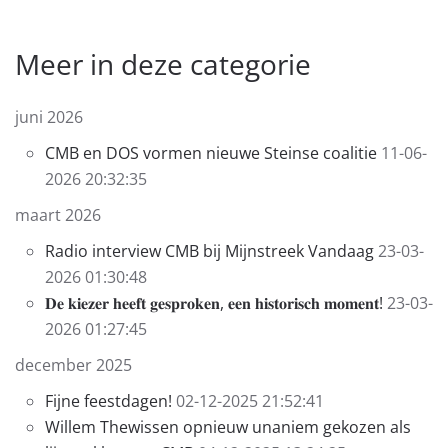
Meer in deze categorie
juni 2026
CMB en DOS vormen nieuwe Steinse coalitie
11-06-
2026 20:32:35
maart 2026
Radio interview CMB bij Mijnstreek Vandaag
23-03-
2026 01:30:48
𝐃𝐞 𝐤𝐢𝐞𝐳𝐞𝐫 𝐡𝐞𝐞𝐟𝐭 𝐠𝐞𝐬𝐩𝐫𝐨𝐤𝐞𝐧, 𝐞𝐞𝐧 𝐡𝐢𝐬𝐭𝐨𝐫𝐢𝐬𝐜𝐡 𝐦𝐨𝐦𝐞𝐧𝐭!
23-03-
2026 01:27:45
december 2025
Fijne feestdagen!
02-12-2025 21:52:41
Willem Thewissen opnieuw unaniem gekozen als