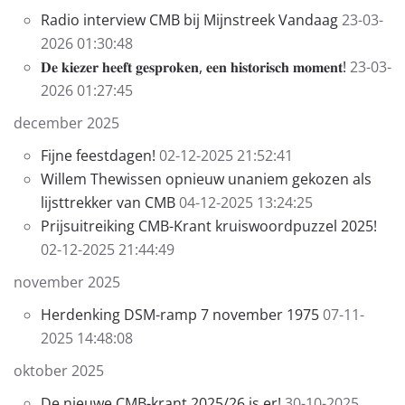
Radio interview CMB bij Mijnstreek Vandaag
23-03-
2026 01:30:48
𝐃𝐞 𝐤𝐢𝐞𝐳𝐞𝐫 𝐡𝐞𝐞𝐟𝐭 𝐠𝐞𝐬𝐩𝐫𝐨𝐤𝐞𝐧, 𝐞𝐞𝐧 𝐡𝐢𝐬𝐭𝐨𝐫𝐢𝐬𝐜𝐡 𝐦𝐨𝐦𝐞𝐧𝐭!
23-03-
2026 01:27:45
december 2025
Fijne feestdagen!
02-12-2025 21:52:41
Willem Thewissen opnieuw unaniem gekozen als
lijsttrekker van CMB
04-12-2025 13:24:25
Prijsuitreiking CMB-Krant kruiswoordpuzzel 2025!
02-12-2025 21:44:49
november 2025
Herdenking DSM-ramp 7 november 1975
07-11-
2025 14:48:08
oktober 2025
De nieuwe CMB-krant 2025/26 is er!
30-10-2025