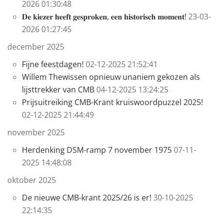
2026 01:30:48
𝐃𝐞 𝐤𝐢𝐞𝐳𝐞𝐫 𝐡𝐞𝐞𝐟𝐭 𝐠𝐞𝐬𝐩𝐫𝐨𝐤𝐞𝐧, 𝐞𝐞𝐧 𝐡𝐢𝐬𝐭𝐨𝐫𝐢𝐬𝐜𝐡 𝐦𝐨𝐦𝐞𝐧𝐭!
23-03-
2026 01:27:45
december 2025
Fijne feestdagen!
02-12-2025 21:52:41
Willem Thewissen opnieuw unaniem gekozen als
lijsttrekker van CMB
04-12-2025 13:24:25
Prijsuitreiking CMB-Krant kruiswoordpuzzel 2025!
02-12-2025 21:44:49
november 2025
Herdenking DSM-ramp 7 november 1975
07-11-
2025 14:48:08
oktober 2025
De nieuwe CMB-krant 2025/26 is er!
30-10-2025
22:14:35