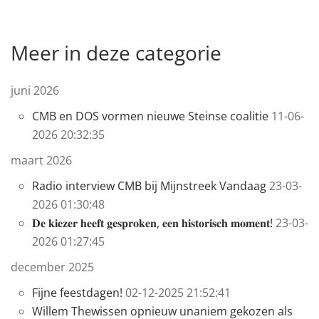
Meer in deze categorie
juni 2026
CMB en DOS vormen nieuwe Steinse coalitie
11-06-
2026 20:32:35
maart 2026
Radio interview CMB bij Mijnstreek Vandaag
23-03-
2026 01:30:48
𝐃𝐞 𝐤𝐢𝐞𝐳𝐞𝐫 𝐡𝐞𝐞𝐟𝐭 𝐠𝐞𝐬𝐩𝐫𝐨𝐤𝐞𝐧, 𝐞𝐞𝐧 𝐡𝐢𝐬𝐭𝐨𝐫𝐢𝐬𝐜𝐡 𝐦𝐨𝐦𝐞𝐧𝐭!
23-03-
2026 01:27:45
december 2025
Fijne feestdagen!
02-12-2025 21:52:41
Willem Thewissen opnieuw unaniem gekozen als