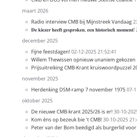
maart 2026
Radio interview CMB bij Mijnstreek Vandaag
2
𝐃𝐞 𝐤𝐢𝐞𝐳𝐞𝐫 𝐡𝐞𝐞𝐟𝐭 𝐠𝐞𝐬𝐩𝐫𝐨𝐤𝐞𝐧, 𝐞𝐞𝐧 𝐡𝐢𝐬𝐭𝐨𝐫𝐢𝐬𝐜𝐡 𝐦𝐨𝐦𝐞𝐧𝐭!
december 2025
Fijne feestdagen!
02-12-2025 21:52:41
Willem Thewissen opnieuw unaniem gekozen al
Prijsuitreiking CMB-Krant kruiswoordpuzzel 2
november 2025
Herdenking DSM-ramp 7 november 1975
07-1
oktober 2025
De nieuwe CMB-krant 2025/26 is er!
30-10-202
Kom èns op bezeuk bie 't CMB!
30-10-2025 21:
Peter van der Bom beëdigd als burgerlid voo