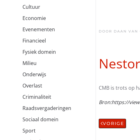
Cultuur
Economie
Evenementen
DOOR DAAN VAN
Financieel
Fysiek domein
Nestor
Milieu
Onderwijs
Overlast
CMB is trots op h
Criminaliteit
Bron:
https://vie
Raadsvergaderingen
Sociaal domein
VORIGE
Sport