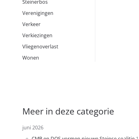
Steinerbos
Verenigingen
Verkeer
Verkiezingen
Vliegenoverlast
Wonen
Meer in deze categorie
juni 2026
CMB en DOS vormen nieuwe Steinse coalitie
1