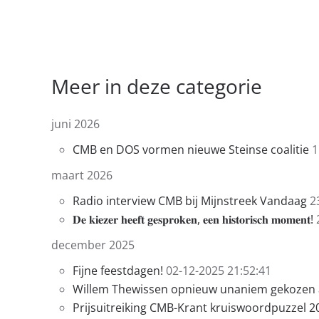
Meer in deze categorie
juni 2026
CMB en DOS vormen nieuwe Steinse coalitie
1
maart 2026
Radio interview CMB bij Mijnstreek Vandaag
2
𝐃𝐞 𝐤𝐢𝐞𝐳𝐞𝐫 𝐡𝐞𝐞𝐟𝐭 𝐠𝐞𝐬𝐩𝐫𝐨𝐤𝐞𝐧, 𝐞𝐞𝐧 𝐡𝐢𝐬𝐭𝐨𝐫𝐢𝐬𝐜𝐡 𝐦𝐨𝐦𝐞𝐧𝐭!
december 2025
Fijne feestdagen!
02-12-2025 21:52:41
Willem Thewissen opnieuw unaniem gekozen al
Prijsuitreiking CMB-Krant kruiswoordpuzzel 2