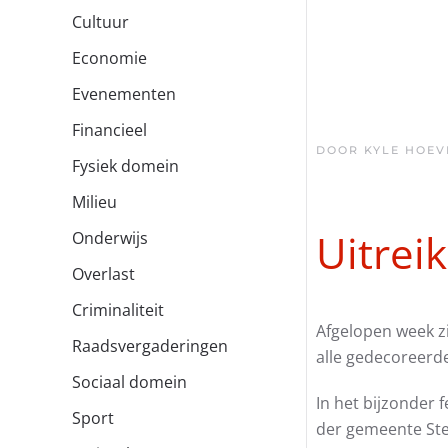
Cultuur
Economie
Evenementen
Financieel
DOOR KYLE HOEV
Fysiek domein
Milieu
Uitrei
Onderwijs
Overlast
Criminaliteit
Afgelopen week zi
Raadsvergaderingen
alle gedecoreerd
Sociaal domein
In het bijzonder f
Sport
der gemeente Ste