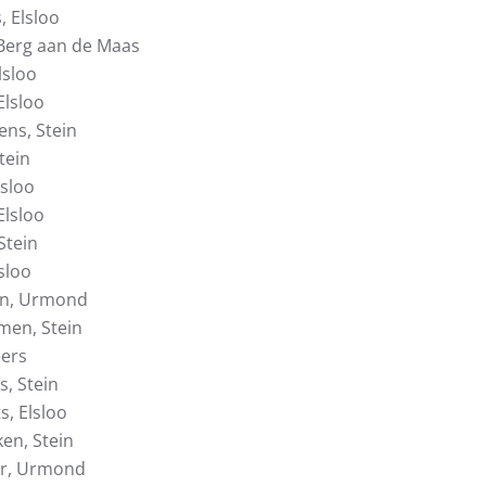
, Elsloo
 Berg aan de Maas
lsloo
Elsloo
ens, Stein
Stein
lsloo
Elsloo
Stein
sloo
en, Urmond
men, Stein
eers
, Stein
s, Elsloo
en, Stein
er, Urmond