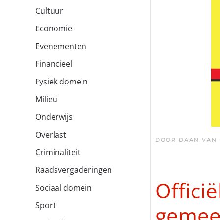
Cultuur
Economie
Evenementen
Financieel
Fysiek domein
Milieu
Onderwijs
Overlast
DOOR DAAN VAN
Criminaliteit
Raadsvergaderingen
Offici
Sociaal domein
Sport
gemee