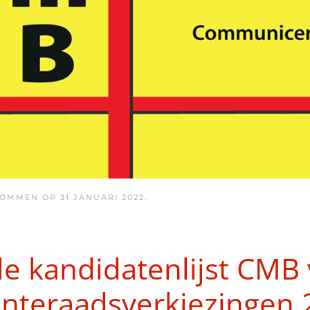
 OMMEN OP
31 JANUARI 2022
.
ële kandidatenlijst CMB
nteraadsverkiezingen 