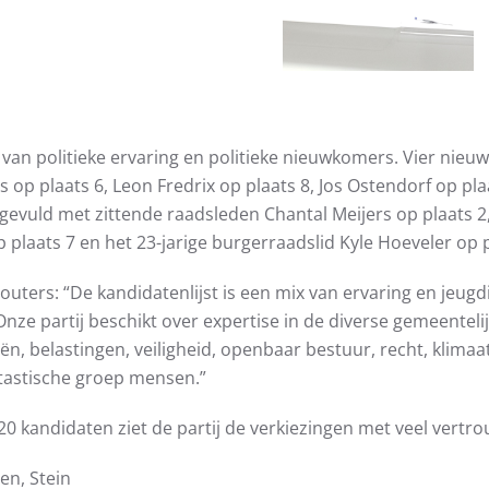
ix van politieke ervaring en politieke nieuwkomers. Vier n
op plaats 6, Leon Fredrix op plaats 8, Jos Ostendorf op pla
evuld met zittende raadsleden Chantal Meijers op plaats 2, 
p plaats 7 en het 23-jarige burgerraadslid Kyle Hoeveler op p
outers: “De kandidatenlijst is een mix van ervaring en jeug
nze partij beschikt over expertise in de diverse gemeentel
iën, belastingen, veiligheid, openbaar bestuur, recht, klim
ntastische groep mensen.”
0 kandidaten ziet de partij de verkiezingen met veel vert
en, Stein