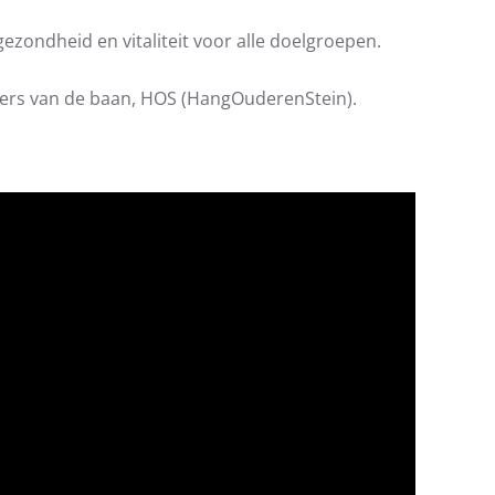
ezondheid en vitaliteit voor alle doelgroepen.
kers van de baan, HOS (HangOuderenStein).