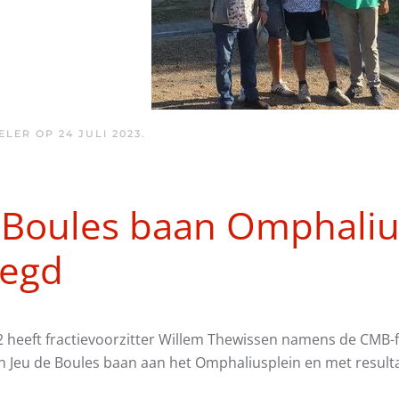
ELER OP
24 JULI 2023
.
 Boules baan Omphaliu
legd
 heeft fractievoorzitter Willem Thewissen namens de CMB-fr
n Jeu de Boules baan aan het Omphaliusplein en met resulta