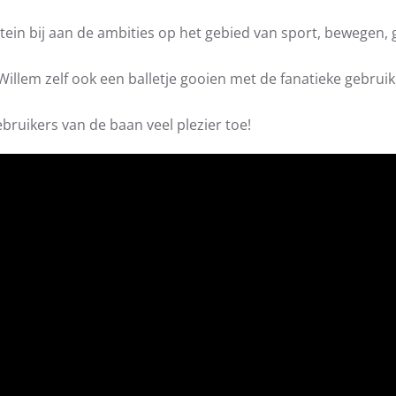
ein bij aan de ambities op het gebied van sport, bewegen, g
llem zelf ook een balletje gooien met de fanatieke gebrui
bruikers van de baan veel plezier toe!