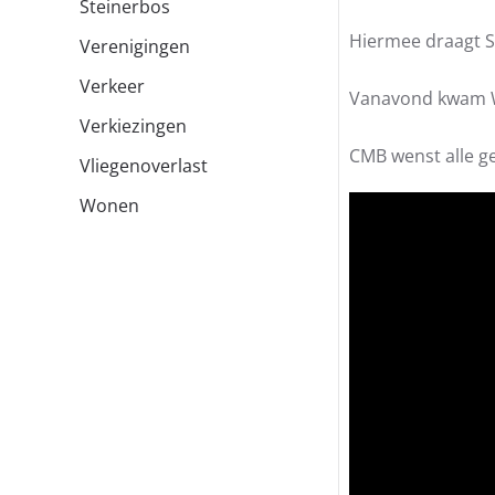
Steinerbos
Hiermee draagt St
Verenigingen
Verkeer
Vanavond kwam Wi
Verkiezingen
CMB wenst alle ge
Vliegenoverlast
Wonen