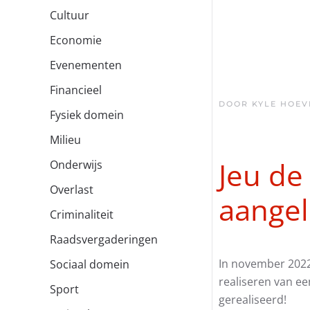
Cultuur
Economie
Evenementen
Financieel
DOOR KYLE HOEV
Fysiek domein
Milieu
Jeu de
Onderwijs
Overlast
aange
Criminaliteit
Raadsvergaderingen
In november 2022
Sociaal domein
realiseren van ee
Sport
gerealiseerd!