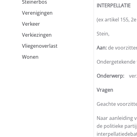
Steinerbos
INTERPELLATIE
Verenigingen
(ex artikel 155, 
Verkeer
Stein,
Verkiezingen
Vliegenoverlast
Aan:
de voorzitte
Wonen
Ondergetekende w
Onderwerp:
ver
Vragen
Geachte voorzitte
Naar aanleiding 
de politieke par
interpellatiedeba