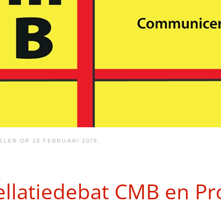
ELER OP
25 FEBRUARI 2019
.
ellatiedebat CMB en Pro