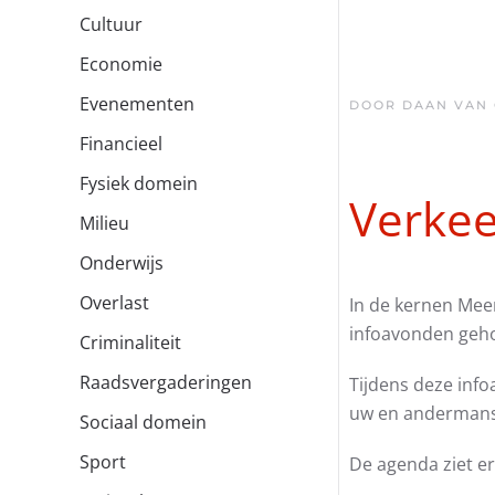
Cultuur
Economie
Evenementen
DOOR DAAN VAN
Financieel
Fysiek domein
Verke
Milieu
Onderwijs
Overlast
In de kernen Mee
infoavonden geho
Criminaliteit
Raadsvergaderingen
Tijdens deze in
uw en andermans 
Sociaal domein
Sport
De agenda ziet er 